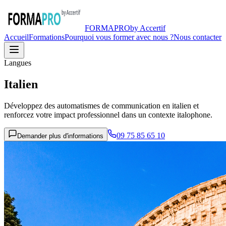
FORMA
PRO
by Accertif
Accueil
Formations
Pourquoi vous former avec nous ?
Nous contacter
Langues
Italien
Développez des automatismes de communication en italien et
renforcez votre impact professionnel dans un contexte italophone.
09 75 85 65 10
Demander plus d'informations