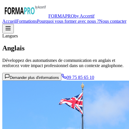
FORMA
PRO
by Accertif
Accueil
Formations
Pourquoi vous former avec nous ?
Nous contacter
Langues
Anglais
Développez des automatismes de communication en anglais et
renforcez votre impact professionnel dans un contexte anglophone.
09 75 85 65 10
Demander plus d'informations