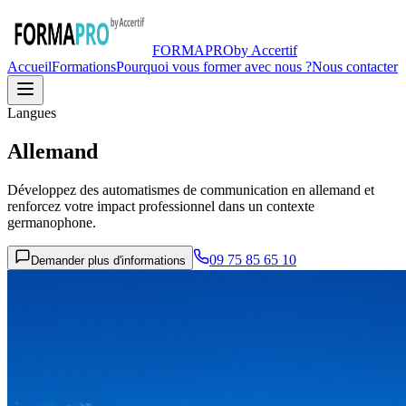
FORMA
PRO
by Accertif
Accueil
Formations
Pourquoi vous former avec nous ?
Nous contacter
Langues
Allemand
Développez des automatismes de communication en allemand et
renforcez votre impact professionnel dans un contexte
germanophone.
09 75 85 65 10
Demander plus d'informations